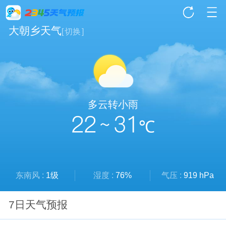
大朝乡天气
[
切换
]
多云转小雨
22 ~ 31
℃
东南风 :
1级
湿度 :
76%
气压 :
919 hPa
7日天气预报