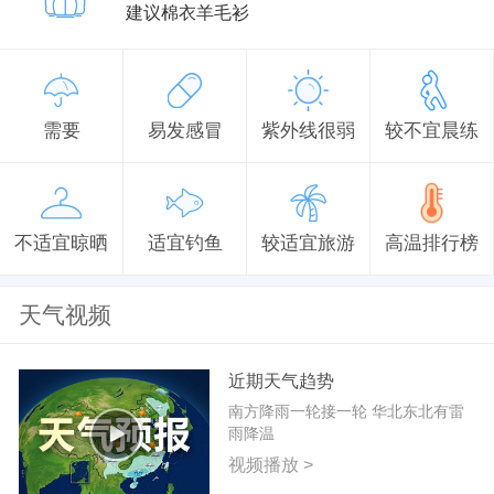
建议棉衣羊毛衫
需要
易发感冒
紫外线很弱
较不宜晨练
不适宜晾晒
适宜钓鱼
较适宜旅游
高温排行榜
天气视频
近期天气趋势
南方降雨一轮接一轮 华北东北有雷
雨降温
视频播放 >