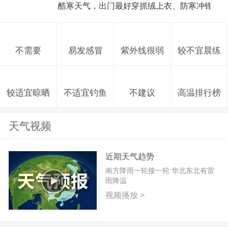
酷寒天气，出门最好穿抓绒上衣、防寒冲锋衣
不需要
易发感冒
紫外线很弱
较不宜晨练
较适宜晾晒
不适宜钓鱼
不建议
高温排行榜
天气视频
近期天气趋势
南方降雨一轮接一轮 华北东北有雷
雨降温
视频播放 >