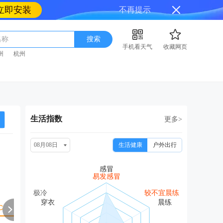
立即安装
不再提示
名称
搜索
手机看天气
收藏网页
州
杭州
生活指数
更多>
08月08日
生活健康
户外出行
周一
周二
周三
周四
周
08/17
08/18
08/19
08/20
08
易发感冒
晴转小雨
小雨转中雨
小雨转阴
阴转多云
小雨
极冷
较不宜晨练