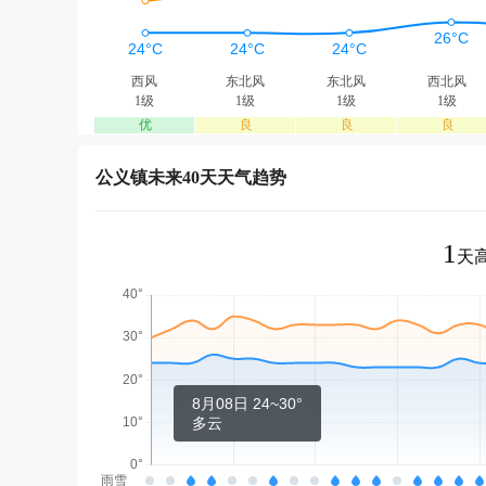
西风
东北风
东北风
西北风
1级
1级
1级
1级
优
良
良
良
公义镇未来40天天气趋势
1
天高
8月08日 24~30°
多云
雨雪