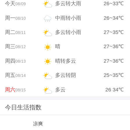
今天
多云转大雨
26
~
33
℃
08/09
周一
中雨转小雨
26
~
34
℃
08/10
周二
多云转小雨
27
~
35
℃
08/11
周三
晴
27
~
36
℃
08/12
周四
晴转多云
27
~
36
℃
08/13
周五
多云转阴
25
~
35
℃
08/14
周六
多云
26
34
℃
08/15
今日生活指数
凉爽