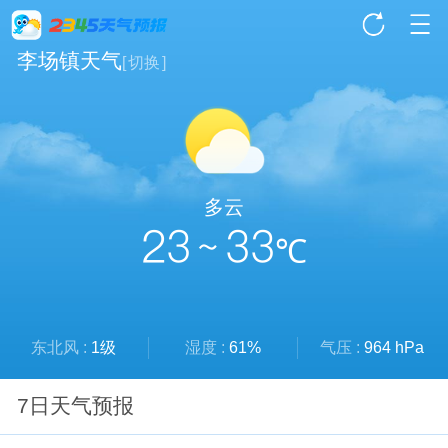
李场镇天气
[
切换
]
多云
23 ~ 33
℃
东北风 :
1级
湿度 :
61%
气压 :
964 hPa
7日天气预报