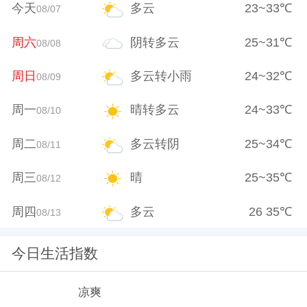
今天
多云
23
~
33
℃
08/07
周六
阴转多云
25
~
31
℃
08/08
周日
多云转小雨
24
~
32
℃
08/09
周一
晴转多云
24
~
33
℃
08/10
周二
多云转阴
25
~
34
℃
08/11
周三
晴
25
~
35
℃
08/12
周四
多云
26
35
℃
08/13
今日生活指数
凉爽