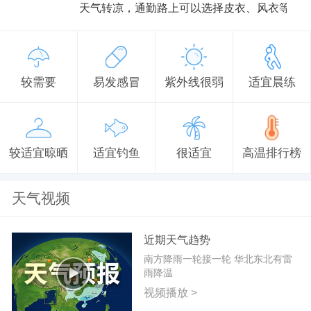
天气转凉，通勤路上可以选择皮衣、风衣等防
较需要
易发感冒
紫外线很弱
适宜晨练
较适宜晾晒
适宜钓鱼
很适宜
高温排行榜
天气视频
近期天气趋势
南方降雨一轮接一轮 华北东北有雷
雨降温
视频播放 >