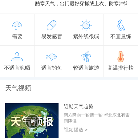
酷寒天气，出门最好穿抓绒上衣、防寒冲锋衣
需要
易发感冒
紫外线很弱
不宜晨练
不适宜晾晒
适宜钓鱼
较适宜旅游
高温排行榜
天气视频
近期天气趋势
南方降雨一轮接一轮 华北东北有雷
雨降温
视频播放 >