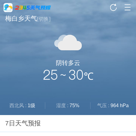
梅白乡天气
[
切换
]
阴转多云
25 ~ 30
℃
西北风 :
1级
湿度 :
75%
气压 :
964 hPa
7日天气预报