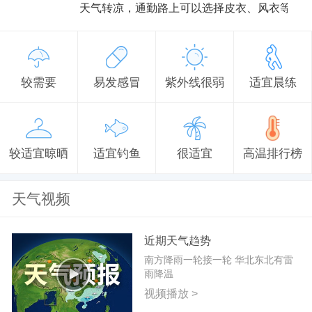
天气转凉，通勤路上可以选择皮衣、风衣等防
较需要
易发感冒
紫外线很弱
适宜晨练
较适宜晾晒
适宜钓鱼
很适宜
高温排行榜
天气视频
近期天气趋势
南方降雨一轮接一轮 华北东北有雷
雨降温
视频播放 >