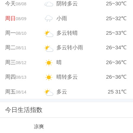
今天
阴转多云
25
~
30
℃
08/08
周日
小雨
25
~
32
℃
08/09
周一
多云转晴
25
~
33
℃
08/10
周二
多云转小雨
26
~
34
℃
08/11
周三
晴
26
~
36
℃
08/12
周四
晴转多云
26
~
36
℃
08/13
周五
多云
25
31
℃
08/14
今日生活指数
凉爽