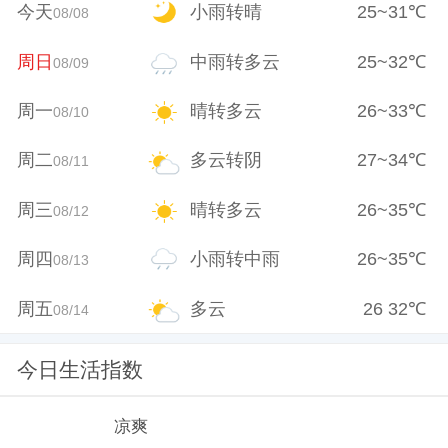
今天
小雨转晴
25
~
31
℃
08/08
周日
中雨转多云
25
~
32
℃
08/09
周一
晴转多云
26
~
33
℃
08/10
周二
多云转阴
27
~
34
℃
08/11
周三
晴转多云
26
~
35
℃
08/12
周四
小雨转中雨
26
~
35
℃
08/13
周五
多云
26
32
℃
08/14
今日生活指数
凉爽