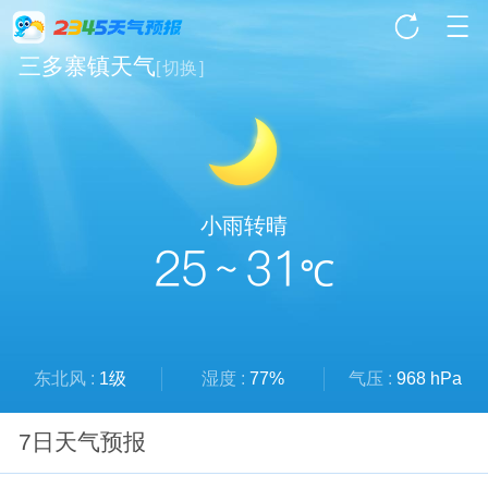
三多寨镇天气
[
切换
]
小雨转晴
25 ~ 31
℃
东北风 :
1级
湿度 :
77%
气压 :
968 hPa
7日天气预报