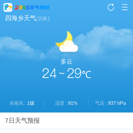
四海乡天气
[
切换
]
多云
24 ~ 29
℃
东南风 :
1级
湿度 :
91%
气压 :
937 hPa
7日天气预报