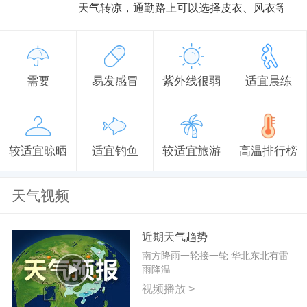
天气转凉，通勤路上可以选择皮衣、风衣等防
需要
易发感冒
紫外线很弱
适宜晨练
较适宜晾晒
适宜钓鱼
较适宜旅游
高温排行榜
天气视频
近期天气趋势
南方降雨一轮接一轮 华北东北有雷
雨降温
视频播放 >