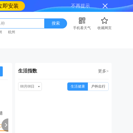
立即安装
不再提示
名称
搜索
手机看天气
收藏网页
州
杭州
生活指数
更多>
08月08日
生活健康
户外出行
周一
周二
周三
周四
周
08/17
08/18
08/19
08/20
08
晴
晴
晴转多云
小雨转晴
晴