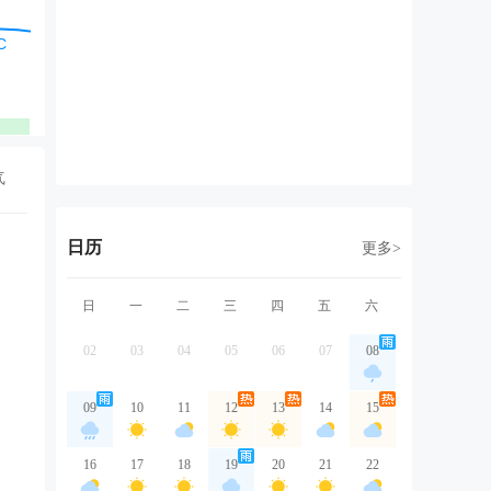
东北风
北风
东北风
东风
东
1级
1级
2级
2级
1
优
优
优
优
气
日历
更多>
日
一
二
三
四
五
六
02
03
04
05
06
07
08
09
10
11
12
13
14
15
16
17
18
19
20
21
22