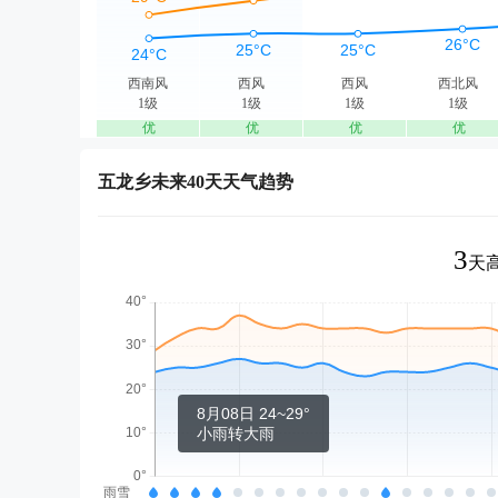
西南风
西风
西风
西北风
1级
1级
1级
1级
优
优
优
优
五龙乡未来40天天气趋势
3
天高
8月08日 24~29°
小雨转大雨
雨雪