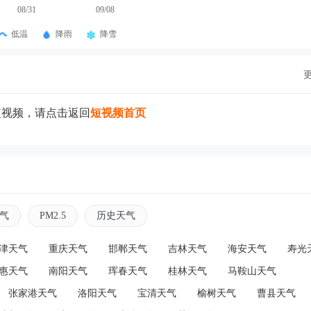
08/31
09/08
低温
降雨
降雪
短视频，请点击返回
短视频首页
气
PM2.5
历史天气
津天气
重庆天气
邯郸天气
吉林天气
海安天气
寿光
惠天气
南阳天气
珲春天气
桂林天气
马鞍山天气
张家港天气
洛阳天气
宝清天气
榆树天气
曹县天气