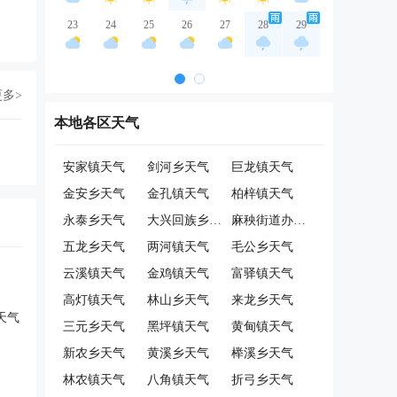
23
24
25
26
27
28
29
更多>
本地各区天气
安家镇天气
剑河乡天气
巨龙镇天气
金安乡天气
金孔镇天气
柏梓镇天气
永泰乡天气
大兴回族乡天气
麻秧街道办天气
五龙乡天气
两河镇天气
毛公乡天气
云溪镇天气
金鸡镇天气
富驿镇天气
高灯镇天气
林山乡天气
来龙乡天气
天气
三元乡天气
黑坪镇天气
黄甸镇天气
新农乡天气
黄溪乡天气
榉溪乡天气
林农镇天气
八角镇天气
折弓乡天气