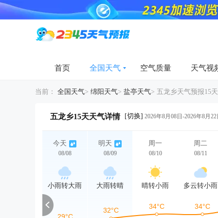
首页
全国天气
空气质量
天气视
当前：
全国天气
>
绵阳天气
>
盐亭天气
>
五龙乡天气预报15天
[切换]
五龙乡15天天气详情
2026年8月08日-2026年8月2
今天
明天
周一
周二
08/08
08/09
08/10
08/11
小雨转大雨
大雨转晴
晴转小雨
多云转小雨