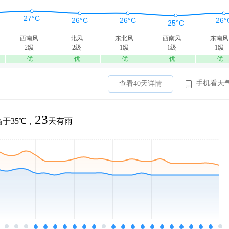
西南风
北风
东北风
西南风
东南风
2级
2级
1级
1级
1级
优
优
优
优
优
手机看天
查看40天详情
23
于35℃，
天有雨