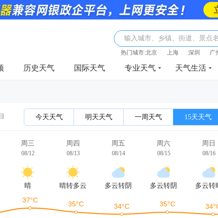
输入城市、乡镇、街道、景点
热门城市:
北京
上海
深圳
广
频
历史天气
国际天气
专业天气
天气生活
2日
今天天气
明天天气
一周天气
15天天气
周三
周四
周五
周六
周日
08/12
08/13
08/14
08/15
08/16
晴
晴转多云
多云转阴
多云转阴
多云转