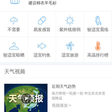
建议棉衣羊毛衫
不需要
易发感冒
紫外线很弱
较适宜晨练
较适宜晾晒
适宜钓鱼
适宜旅游
高温排行榜
天气视频
近期天气趋势
南方降雨一轮接一轮 华北东北有雷
雨降温
视频播放 >