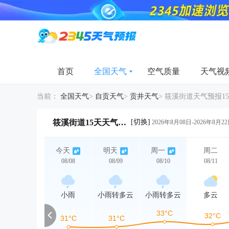
首页
全国天气
空气质量
天气视
当前：
全国天气
>
自贡天气
>
贡井天气
>
筱溪街道天气预报1
[切换]
筱溪街道15天天气详情
2026年8月08日-2026年8月2
今天
明天
周一
周二
08/08
08/09
08/10
08/11
小雨
小雨转多云
小雨转多云
多云