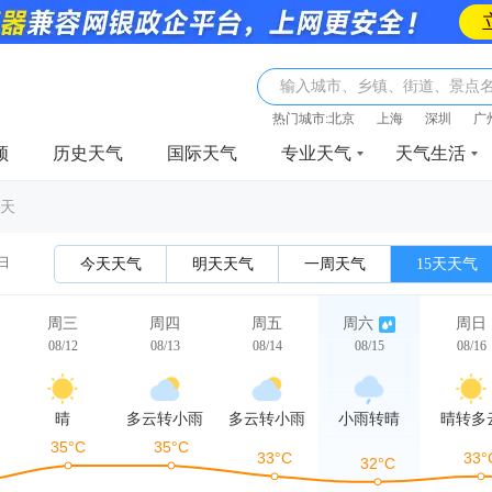
输入城市、乡镇、街道、景点
热门城市:
北京
上海
深圳
广
频
历史天气
国际天气
专业天气
天气生活
5天
2日
今天天气
明天天气
一周天气
15天天气
周三
周四
周五
周六
周日
08/12
08/13
08/14
08/15
08/16
晴
多云转小雨
多云转小雨
小雨转晴
晴转多