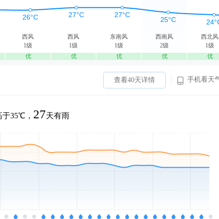
西风
西风
东南风
西南风
西北风
1级
1级
1级
2级
1级
优
优
优
优
优
手机看天
查看40天详情
27
于35℃，
天有雨