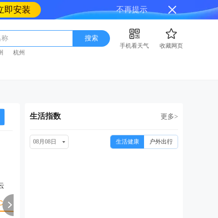
立即安装
不再提示
名称
搜索
手机看天气
收藏网页
州
杭州
生活指数
更多>
08月08日
生活健康
户外出行
周一
周二
周三
周四
周
08/17
08/18
08/19
08/20
08
云
晴转多云
晴转多云
多云转小雨
中雨转小雨
多