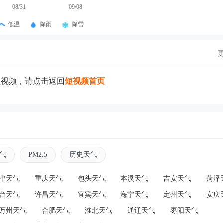
08/31
09/08
低温
降雨
降雪
短视频，请点击返回
短视频首页
气
PM2.5
历史天气
津天气
重庆天气
包头天气
本溪天气
吉安天气
菏泽
台天气
许昌天气
宜宾天气
海宁天气
定州天气
安庆
万州天气
合肥天气
淮北天气
通辽天气
枣阳天气