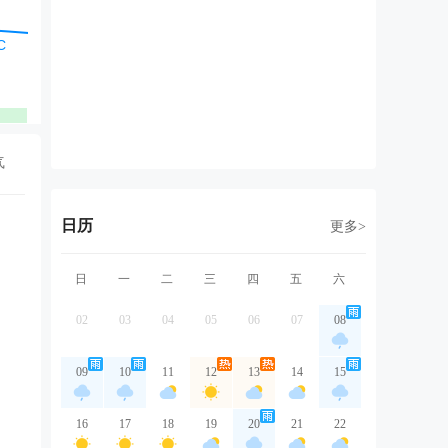
东南风
东北风
东北风
东南风
东
1级
1级
1级
1级
1
优
优
优
优
气
日历
更多>
日
一
二
三
四
五
六
02
03
04
05
06
07
08
09
10
11
12
13
14
15
16
17
18
19
20
21
22