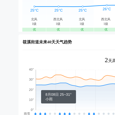
北风
西北风
北风
西北风
1级
1级
1级
1级
优
优
优
优
筱溪街道未来40天天气趋势
2
天高
8月08日 25~31°
小雨
雨雪