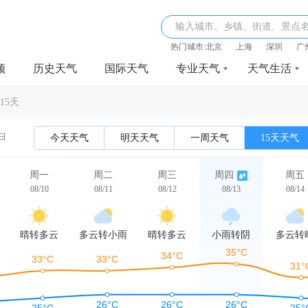
输入城市、乡镇、街道、景点
热门城市:
北京
上海
深圳
广
频
历史天气
国际天气
专业天气
天气生活
15天
0日
今天天气
明天天气
一周天气
15天天气
周一
周二
周三
周四
周五
08/10
08/11
08/12
08/13
08/14
晴转多云
多云转小雨
晴转多云
小雨转阴
多云转