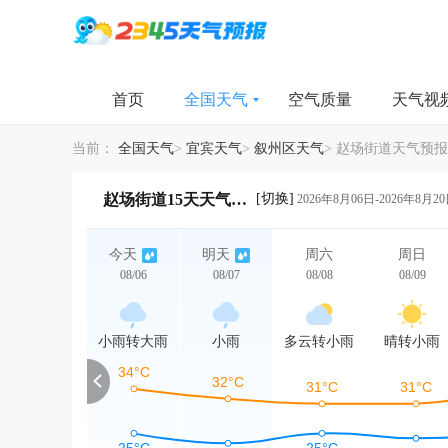
首页
全国天气
空气质量
天气视
当前：
全国天气
>
宜宾天气
>
叙州区天气
>
赵场街道天气预报
[切换]
赵场街道15天天气详情
2026年8月06日-2026年8月2
今天
明天
周六
周日
08/06
08/07
08/08
08/09
小雨转大雨
小雨
多云转小雨
晴转小雨