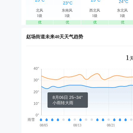
北风
东南风
西北风
东北风
1级
1级
1级
1级
优
优
优
优
赵场街道未来40天天气趋势
1
8月06日 25~34°
小雨转大雨
雨雪
08/05
08/13
08/21