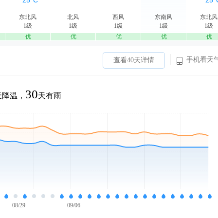
东北风
北风
西风
东南风
东北风
1级
1级
1级
1级
1级
优
优
优
优
优
手机看天
查看40天详情
30
天降温，
天有雨
08/29
09/06