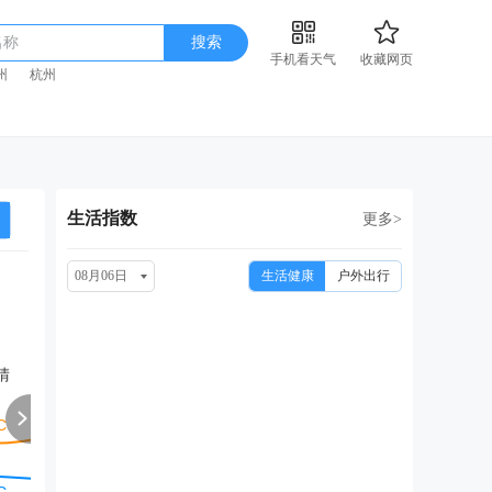
名称
搜索
手机看天气
收藏网页
州
杭州
生活指数
更多>
08月06日
生活健康
户外出行
周六
周日
周一
周二
周
08/15
08/16
08/17
08/18
08
晴
晴
晴转小雨
多云转小雨
多云转晴
多云