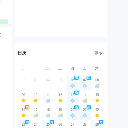
东南风
东南风
东风
北风
东
2级
1级
1级
1级
1
优
优
优
优
气
日历
更多>
日
一
二
三
四
五
六
02
03
04
05
06
07
08
09
10
11
12
13
14
15
16
17
18
19
20
21
22
23
24
25
26
27
28
29