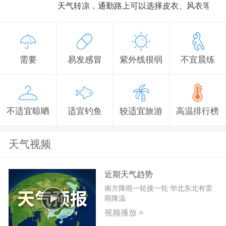
天气转凉，通勤路上可以选择皮衣、风衣等防
需要
易发感冒
紫外线很弱
不宜晨练
不适宜晾晒
适宜钓鱼
较适宜旅游
高温排行榜
天气视频
近期天气趋势
南方降雨一轮接一轮 华北东北有雷
雨降温
视频播放 >