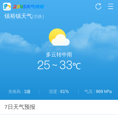
镇裕镇天气
[
切换
]
多云转中雨
25 ~ 33
℃
东南风 :
1级
湿度 :
61%
气压 :
969 hPa
7日天气预报