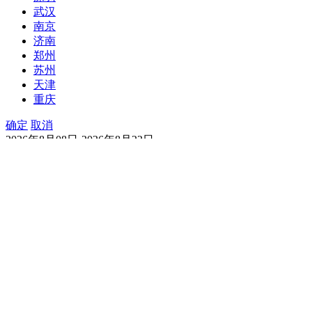
武汉
南京
济南
郑州
苏州
天津
重庆
确定
取消
2026年8月08日-2026年8月22日
今天天气
明天天气
一周天气
15天天气
今天
08/08
中雨转大雨
西北风
3级
优
明天
08/09
暴雨
西北风
4级
优
周一
08/10
大暴雨转小雨
西北风
3级
优
周二
08/11
小雨
南风
2级
优
周三
08/12
中雨转小雨
东南风
2级
优
周四
08/13
小雨转晴
西北风
2级
优
周五
08/14
晴
北风
1级
优
周六
08/15
中雨
北风
1级
优
周日
08/16
中雨
北风
1级
优
周一
08/17
中雨
东北风
1级
优