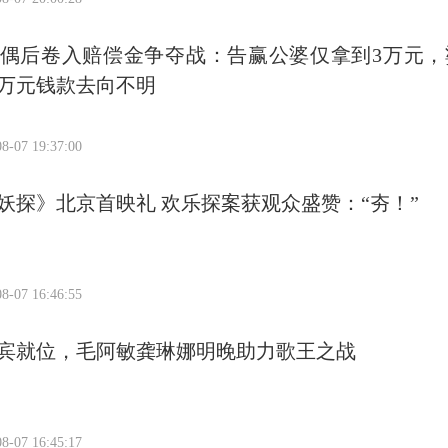
丧偶后卷入赔偿金争夺战：告赢公婆仅拿到3万元，
万元钱款去向不明
8-07 19:37:00
妖探》北京首映礼 欢乐探案获观众盛赞：“夯！”
8-07 16:46:55
宾就位，毛阿敏龚琳娜明晚助力歌王之战
8-07 16:45:17