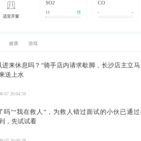
SO2
CO
11
优
-
-
适宜开窗
健康
游戏
以进来休息吗？”骑手店内请求歇脚，长沙店主立马
来送上水
8-07 20:04:59
了吗”“我在救人”，为救人错过面试的小伙已通过
到，先试试看
8-07 20:00:28