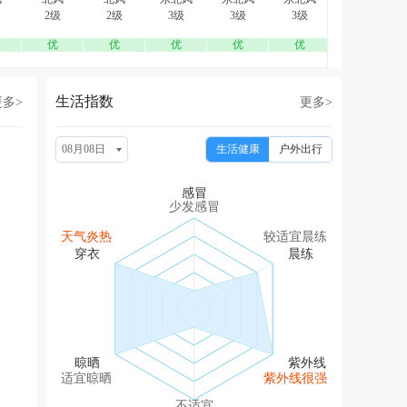
2级
2级
3级
3级
3级
3级
优
优
优
优
优
优
生活指数
更多>
更多>
08月08日
生活健康
户外出行
少发感冒
天气炎热
较适宜晨练
适宜晾晒
紫外线很强
不适宜