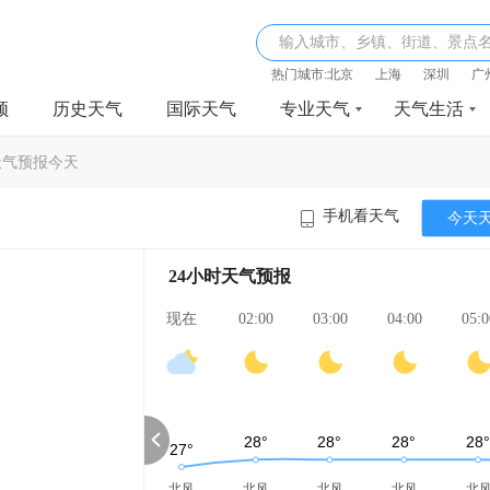
输入城市、乡镇、街道、景点
热门城市:
北京
上海
深圳
广
频
历史天气
国际天气
专业天气
天气生活
天气预报今天
手机看天气
今天
24小时天气预报
现在
02:00
03:00
04:00
05:0
北风
北风
北风
北风
北