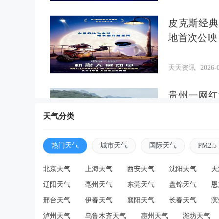
皮克斯经典
地首次公映
天天资讯
2026-0
贵州一网红
找到
天气分类
天天资讯
2026-0
热门天气
城市天气
国际天气
PM2.5
儿子出车祸
北京天气
上海天气
西安天气
沈阳天气
天
点被骗，女
辽阳天气
亳州天气
东莞天气
盘锦天气
恩
邢台天气
伊春天气
襄阳天气
长春天气
滨
天天资讯
2026-0
泸州天气
乌鲁木齐天气
惠州天气
潍坊天气