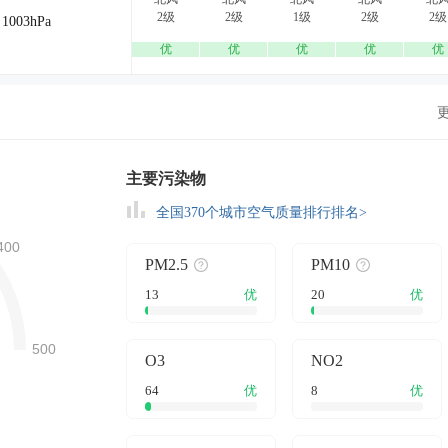
2级
2级
1级
2级
2级
1003hPa
优
优
优
优
优
主要污染物
全国370个城市空气质量排行排名>
PM2.5
PM10
13
优
20
优
O3
NO2
64
优
8
优