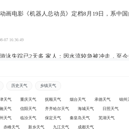
动画电影《机器人总动员》定档8月19日，系中国
8-07 16:36:49
游泳失踪已2天多 家人：因水流较急被冲走，至今
8-07 16:34:30
历史天气
乡镇天气
？老人起早贪黑卖豆腐存下1.9万，接假所长电话后
津天气
重庆天气
抚顺天气
烟台天气
承德天气
锦州
儿紧急报警拦下
施天气
信阳天气
齐齐哈尔天气
海城天气
日照天气
州天气
临汾天气
保定天气
秦皇岛天气
芜湖天气
8-07 16:34:08
赤峰天气
新乡天气
九江天气
成都天气