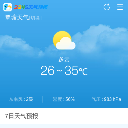
覃塘天气
[
切换
]
多云
26 ~ 35
℃
东南风 :
2级
湿度 :
56%
气压 :
983 hPa
7日天气预报