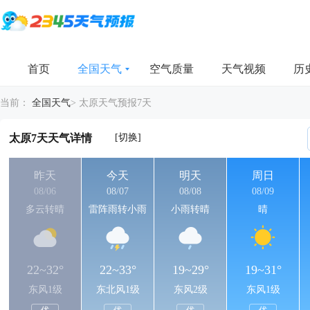
首页
全国天气
空气质量
天气视频
历
当前：
全国天气
>
太原天气预报7天
[切换]
太原7天天气详情
昨天
今天
明天
周日
08/06
08/07
08/08
08/09
多云转晴
雷阵雨转小雨
小雨转晴
晴
22~32°
22~33°
19~29°
19~31°
东风1级
东北风1级
东风2级
东风1级