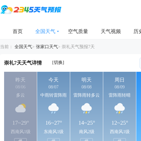
首页
全国天气
空气质量
天气视频
历
当前：
全国天气
>
张家口天气
>
崇礼天气预报7天
[切换]
崇礼7天天气详情
昨天
今天
明天
周日
08/06
08/07
08/08
08/09
多云
中雨转雷阵雨
雷阵雨转多云
雷阵雨转晴
17~29°
16~27°
14~25°
12~25°
西南风1级
东南风1级
南风2级
西南风1级