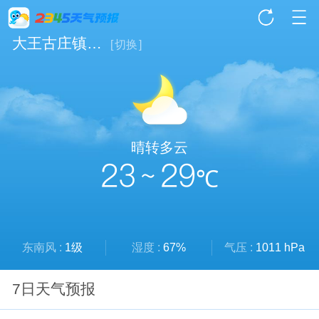
大王古庄镇天气
[
切换
]
晴转多云
23 ~ 29
℃
东南风 :
1级
湿度 :
67%
气压 :
1011 hPa
7日天气预报