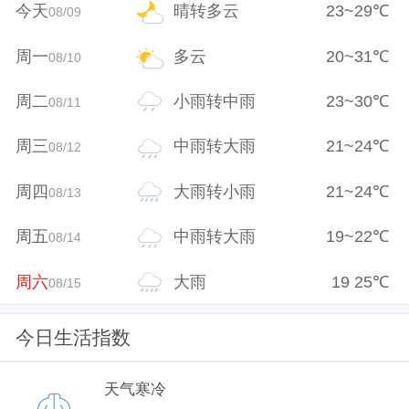
今天
晴转多云
23
~
29
℃
08/09
周一
多云
20
~
31
℃
08/10
周二
小雨转中雨
23
~
30
℃
08/11
周三
中雨转大雨
21
~
24
℃
08/12
周四
大雨转小雨
21
~
24
℃
08/13
周五
中雨转大雨
19
~
22
℃
08/14
周六
大雨
19
25
℃
08/15
今日生活指数
天气寒冷