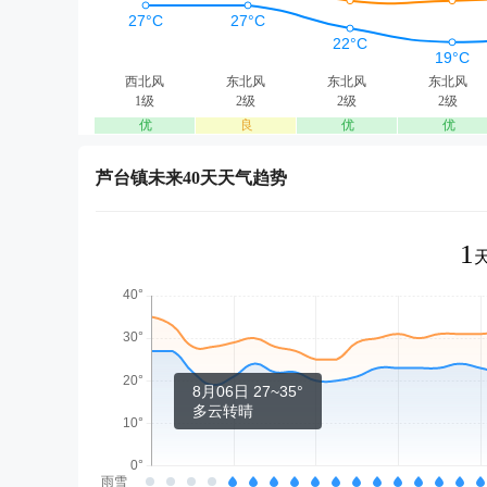
西北风
东北风
东北风
东北风
1级
2级
2级
2级
优
良
优
优
芦台镇未来40天天气趋势
1
8月06日 27~35°
多云转晴
雨雪