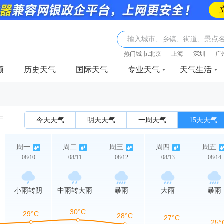
输入城市、乡镇、街道、景点
热门城市:
北京
上海
深圳
广
频
历史天气
国际天气
专业天气
天气生活
0日
今天天气
明天天气
一周天气
15天天气
周一
周二
周三
周四
周五
08/10
08/11
08/12
08/13
08/14
小雨转阴
中雨转大雨
暴雨
大雨
暴雨