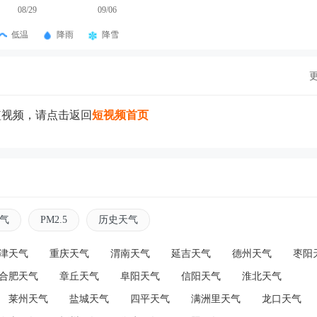
08/29
09/06
低温
降雨
降雪
短视频，请点击返回
短视频首页
气
PM2.5
历史天气
津天气
重庆天气
渭南天气
延吉天气
德州天气
枣阳
合肥天气
章丘天气
阜阳天气
信阳天气
淮北天气
莱州天气
盐城天气
四平天气
满洲里天气
龙口天气