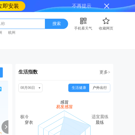
立即安装
不再提示
名称
搜索
手机看天气
收藏网页
州
杭州
生活指数
更多>
08月06日
生活健康
户外出行
周六
周日
周一
周二
周
08/15
08/16
08/17
08/18
08
易发感冒
大雨转中雨
中雨转多云
小雨转多云
小雨
中雨
极冷
适宜晨练