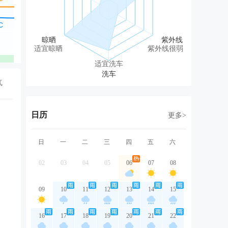
东北风
东北风
东北风
东风
西
3级
3级
2级
2级
1
适宜晾晒
紫外线很弱
优
优
优
优
适宜洗车
气
日历
更多>
日
一
二
三
四
五
六
02
03
04
05
06
07
08
09
10
11
12
13
14
15
16
17
18
19
20
21
22