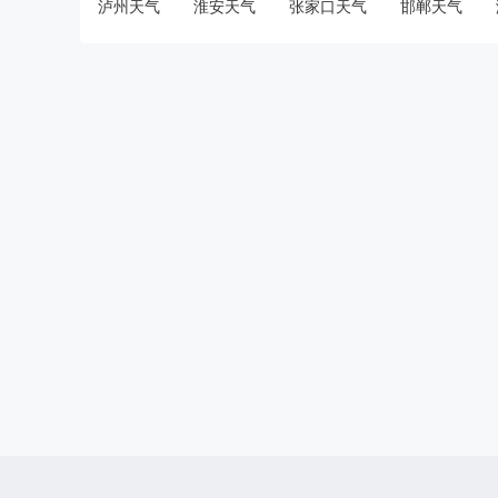
泸州天气
淮安天气
张家口天气
邯郸天气