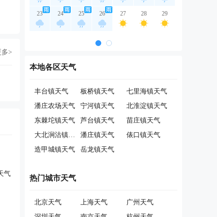
23
24
25
26
27
28
29
更多>
本地各区天气
丰台镇天气
板桥镇天气
七里海镇天气
潘庄农场天气
宁河镇天气
北淮淀镇天气
东棘坨镇天气
芦台镇天气
苗庄镇天气
大北涧沽镇天气
潘庄镇天气
俵口镇天气
造甲城镇天气
岳龙镇天气
天气
热门城市天气
北京天气
上海天气
广州天气
深圳天气
南京天气
杭州天气