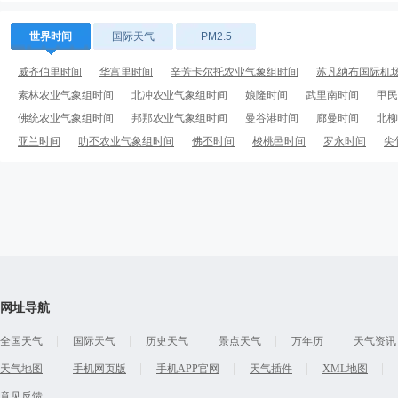
世界时间
国际天气
PM2.5
威齐伯里时间
华富里时间
辛芳卡尔托农业气象组时间
苏凡纳布国际机
素林农业气象组时间
北冲农业气象组时间
娘隆时间
武里南时间
甲民
佛统农业气象组时间
邦那农业气象组时间
曼谷港时间
廊曼时间
北柳
亚兰时间
叻丕农业气象组时间
佛丕时间
梭桃邑时间
罗永时间
尖
荣市时间
网址导航
全国天气
国际天气
历史天气
景点天气
万年历
天气资讯
天气地图
手机网页版
手机APP官网
天气插件
XML地图
意见反馈