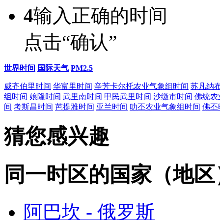
4
输入正确的时间
点击“确认”
世界时间
国际天气
PM2.5
威齐伯里时间
华富里时间
辛芳卡尔托农业气象组时间
苏凡纳
组时间
娘隆时间
武里南时间
甲民武里时间
沙缴市时间
佛统农
间
考斯昌时间
芭提雅时间
亚兰时间
叻丕农业气象组时间
佛丕
猜您感兴趣
同一时区的国家（地区
阿巴坎 - 俄罗斯