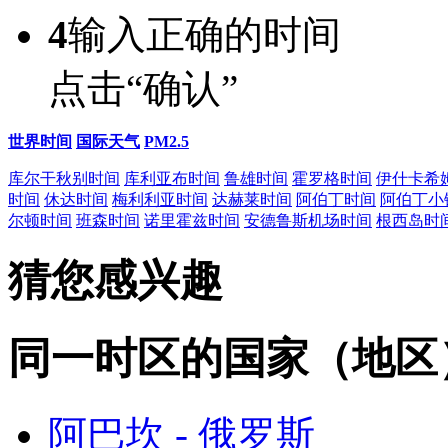
4
输入正确的时间
点击“确认”
世界时间
国际天气
PM2.5
库尔干秋别时间
库利亚布时间
鲁雄时间
霍罗格时间
伊什卡希
时间
休达时间
梅利利亚时间
达赫莱时间
阿伯丁时间
阿伯丁小
尔顿时间
班森时间
诺里霍兹时间
安德鲁斯机场时间
根西岛时
猜您感兴趣
同一时区的国家（地区
阿巴坎 - 俄罗斯