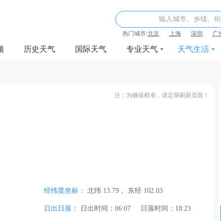
输入城市、乡镇、街
热门城市:
北京
上海
深圳
广
频
历史天气
国际天气
专业天气
天气生活
注：为确保精准，请定期刷新页面！
经纬度坐标：
北纬 13.79， 东经 102.03
日出日落：
日出时间：06:07
日落时间：18:23