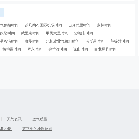
气象组时间
苏凡纳布国际机场时间
巴真武里时间
素林时间
娘隆时间
武里南时间
甲民武里时间
沙缴市时间
曼谷港时间
廊曼时间
北柳农业气象组时间
考斯昌时间
芭提雅时间
梭桃邑时间
罗永时间
尖竹汶时间
谅山时间
白龙尾县时间
天气资讯
空气质量
ML地图
更正您的地理位置