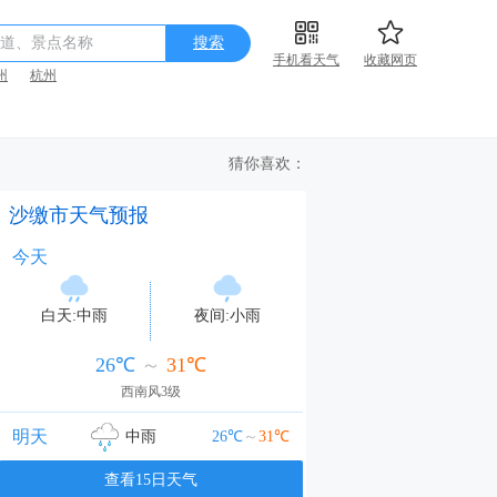
道、景点名称
搜索
手机看天气
收藏网页
州
杭州
猜你喜欢：
沙缴市天气预报
今天
白天:
中雨
夜间:
小雨
26℃
～
31℃
西南风3级
明天
中雨
26℃
～
31℃
查看15日天气