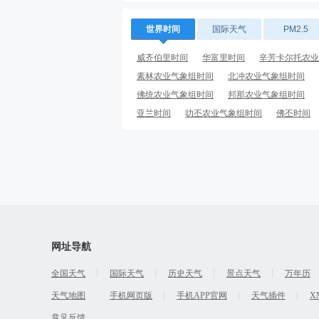
世界时间
国际天气
PM2.5
威齐伯里时间
华富里时间
辛芳卡尔托农业
素林农业气象组时间
北冲农业气象组时间
佛统农业气象组时间
邦那农业气象组时间
亚兰时间
叻丕农业气象组时间
佛丕时间
荣市时间
网址导航
全国天气
国际天气
历史天气
景点天气
万年历
天气地图
手机网页版
手机APP官网
天气插件
X
意见反馈