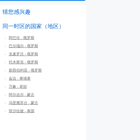
猜您感兴趣
同一时区的国家（地区）
阿巴坎 - 俄罗斯
巴尔瑙尔 - 俄罗斯
克麦罗沃 - 俄罗斯
托木斯克 - 俄罗斯
新西伯利亚 - 俄罗斯
金边 - 柬埔寨
万象 - 老挝
阿尔达尔 - 蒙古
乌里雅苏台 - 蒙古
班沙拉披 - 泰国