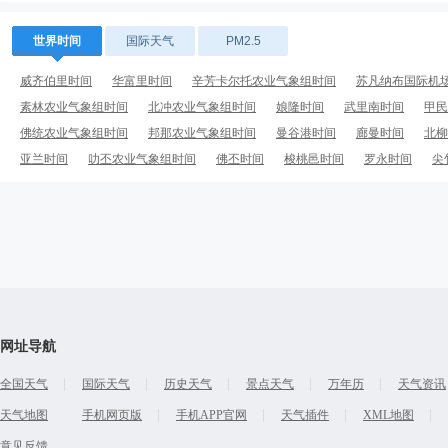
世界时间
国际天气
PM2.5
威齐伯里时间
华富里时间
辛芳卡尔托农业气象组时间
苏凡纳布国际机
素林农业气象组时间
北冲农业气象组时间
娘隆时间
武里南时间
甲民
佛统农业气象组时间
邦那农业气象组时间
曼谷港时间
廊曼时间
北柳
亚兰时间
叻丕农业气象组时间
佛丕时间
梭桃邑时间
罗永时间
尖
荣市时间
网址导航
全国天气
国际天气
历史天气
景点天气
万年历
天气资讯
天气地图
手机网页版
手机APP官网
天气插件
XML地图
意见反馈