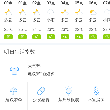
00点
01点
02点
03点
04点
05点
06点
07
多云
多云
多云
小雨
多云
多云
多云
小
25℃
25℃
24℃
23℃
23℃
22℃
22℃
22
优
优
优
优
优
优
优
优
明日生活指数
天气热
建议穿T恤短裤
建议带伞
少发感冒
紫外线很弱
不宜晨练