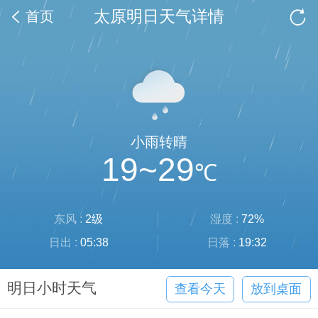
太原明日天气详情
首页
小雨转晴
19~29
℃
东风 :
2级
湿度 :
72%
日出 :
05:38
日落 :
19:32
明日小时天气
查看今天
放到桌面