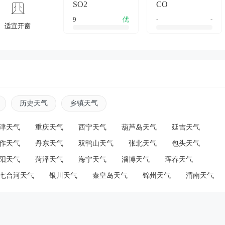
SO2
CO
9
优
-
-
适宜开窗
历史天气
乡镇天气
津天气
重庆天气
西宁天气
葫芦岛天气
延吉天气
作天气
丹东天气
双鸭山天气
张北天气
包头天气
阳天气
菏泽天气
海宁天气
淄博天气
珲春天气
七台河天气
银川天气
秦皇岛天气
锦州天气
渭南天气