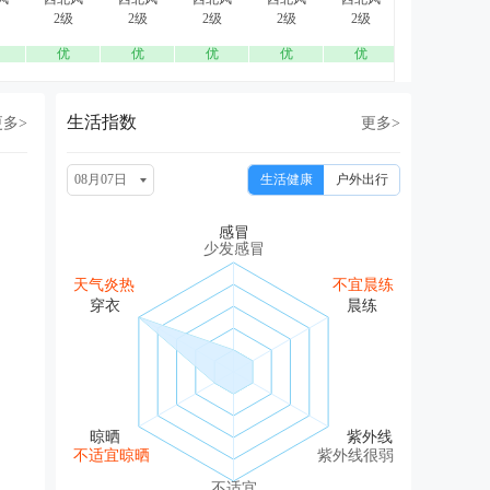
2级
2级
2级
2级
2级
2级
优
优
优
优
优
优
生活指数
更多>
更多>
08月07日
生活健康
户外出行
少发感冒
天气炎热
不宜晨练
不适宜晾晒
紫外线很弱
不适宜