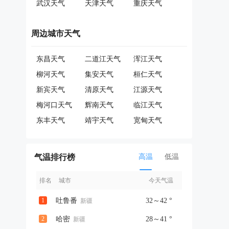
武汉天气
天津天气
重庆天气
周边城市天气
东昌天气
二道江天气
浑江天气
柳河天气
集安天气
桓仁天气
新宾天气
清原天气
江源天气
梅河口天气
辉南天气
临江天气
东丰天气
靖宇天气
宽甸天气
气温排行榜
高温
低温
排名
城市
今天气温
1
吐鲁番
32～42 °
新疆
2
哈密
28～41 °
新疆