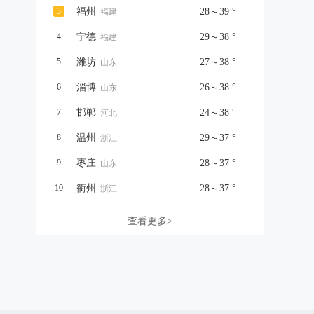
3
福州
28～39 °
福建
4
宁德
29～38 °
福建
5
潍坊
27～38 °
山东
6
淄博
26～38 °
山东
7
邯郸
24～38 °
河北
8
温州
29～37 °
浙江
9
枣庄
28～37 °
山东
10
衢州
28～37 °
浙江
查看更多>