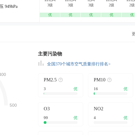
3级
3级
3级
2级
2级
压 949hPa
优
优
优
优
优
主要污染物
全国370个城市空气质量排行排名>
PM2.5
PM10
3
优
16
优
O3
NO2
99
优
4
优