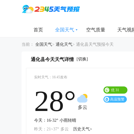
首页
全国天气
空气质量
天气视
当前：
全国天气
>
通化天气
>
通化县天气预报今天
[切换]
通化县今天天气详情
实时天气：16:45发布
28°
优
31
高温预警
多云
今天：16-32° 小雨转晴
昨天：21~37° 多云
历史天气>