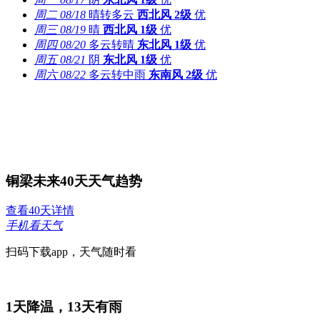
周二
08/18
晴转多云
西北风
2级
优
周三
08/19
晴
西北风
1级
优
周四
08/20
多云转晴
东北风
1级
优
周五
08/21
阴
东北风
1级
优
周六
08/22
多云转中雨
东南风
2级
优
铜梁未来40天天气趋势
查看40天详情
手机看天气
扫码下载app，天气随时看
1
天降温，
13
天有雨