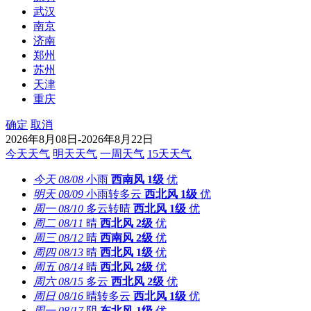
武汉
南京
济南
郑州
苏州
天津
重庆
确定
取消
2026年8月08日-2026年8月22日
今天天气
明天天气
一周天气
15天天气
今天
08/08
小雨
西南风
1级
优
明天
08/09
小雨转多云
西北风
1级
优
周一
08/10
多云转晴
西北风
1级
优
周二
08/11
晴
西北风
2级
优
周三
08/12
晴
西南风
2级
优
周四
08/13
晴
西北风
1级
优
周五
08/14
晴
西北风
2级
优
周六
08/15
多云
西北风
2级
优
周日
08/16
晴转多云
西北风
1级
优
周一
08/17
阴
东北风
1级
优