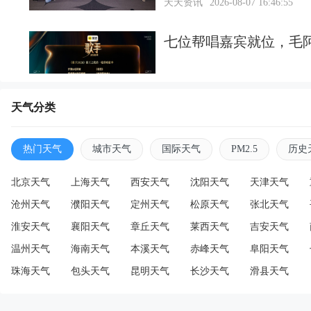
天天资讯
2026-08-07 16:46:55
七位帮唱嘉宾就位，毛
天天资讯
2026-08-07 16:45:17
天气分类
荷兰弟、赞达亚举办婚
热门天气
城市天气
国际天气
PM2.5
历史
戴上了婚戒
北京天气
上海天气
西安天气
沈阳天气
天津天气
沧州天气
濮阳天气
定州天气
松原天气
张北天气
天天资讯
2026-08-07 16:42:51
淮安天气
襄阳天气
章丘天气
莱西天气
吉安天气
男子结账时将钱丢地上
温州天气
海南天气
本溪天气
赤峰天气
阜阳天气
主再发声
珠海天气
包头天气
昆明天气
长沙天气
滑县天气
天天资讯
2026-08-07 16:40:22