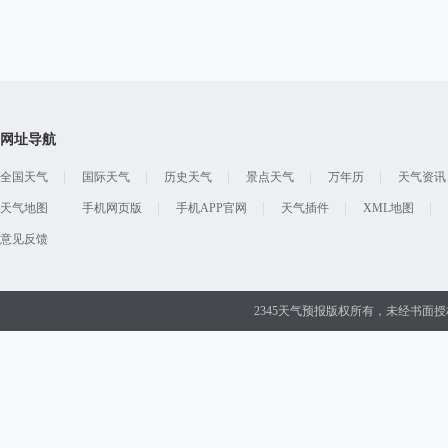
汪峰阻止14岁女儿买
易”，称自己买衣服80
网址导航
天天资讯
2026-08-07 16:38:06
全国天气
国际天气
历史天气
景点天气
万年历
天气资讯
皮克斯经典动画电影《
天气地图
手机网页版
手机APP官网
天气插件
XML地图
日，系中国内地首次公
意见反馈
天天资讯
2026-08-07 16:36:49
2345天气预报版权所有，未经书面
贵州一网红游泳失踪已
走，至今未找到
天天资讯
2026-08-07 16:34:30