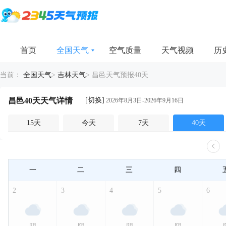
首页
全国天气
空气质量
天气视频
历
当前：
全国天气
>
吉林天气
>
昌邑天气预报40天
[切换]
昌邑40天天气详情
2026年8月3日-2026年9月16日
15天
今天
7天
40天
一
二
三
四
2
3
4
5
6