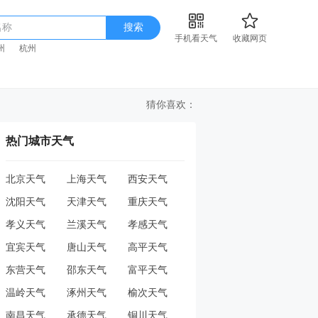
名称
搜索
手机看天气
收藏网页
州
杭州
猜你喜欢：
热门城市天气
北京天气
上海天气
西安天气
沈阳天气
天津天气
重庆天气
孝义天气
兰溪天气
孝感天气
宜宾天气
唐山天气
高平天气
东营天气
邵东天气
富平天气
温岭天气
涿州天气
榆次天气
南昌天气
承德天气
铜川天气