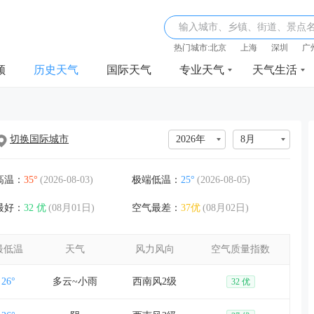
输入城市、乡镇、街道、景点
热门城市:
北京
上海
深圳
广
频
历史天气
国际天气
专业天气
天气生活
切换国际城市
2026年
8月
高温：
35°
(2026-08-03)
极端低温：
25°
(2026-08-05)
最好：
32 优
(08月01日)
空气最差：
37优
(08月02日)
最低温
天气
风力风向
空气质量指数
26°
多云~小雨
西南风2级
32 优