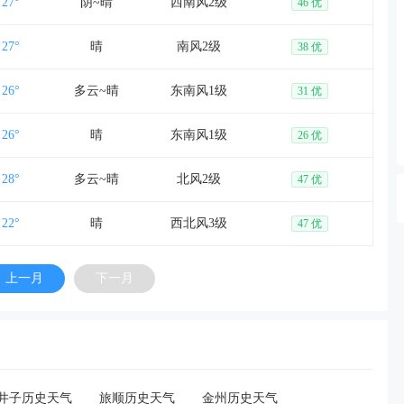
27°
阴~晴
西南风2级
46 优
27°
晴
南风2级
38 优
26°
多云~晴
东南风1级
31 优
26°
晴
东南风1级
26 优
28°
多云~晴
北风2级
47 优
22°
晴
西北风3级
47 优
上一月
下一月
井子历史天气
旅顺历史天气
金州历史天气