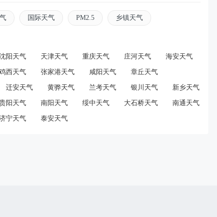
气
国际天气
PM2.5
乡镇天气
沈阳天气
天津天气
重庆天气
庄河天气
海安天气
鸡西天气
张家港天气
咸阳天气
章丘天气
迁安天气
黄骅天气
兰考天气
银川天气
新乡天气
贵阳天气
南阳天气
绥中天气
大石桥天气
南通天气
济宁天气
泰安天气