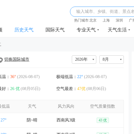
输入城市、乡镇、街道、景点
热门城市:
北京
上海
深圳
广
频
历史天气
国际天气
专业天气
天气生活
气
切换国际城市
2026年
8月
高温：
36°
(2026-08-07)
极端低温：
22°
(2026-08-07)
最好：
26 优
(08月05日)
空气最差：
47优
(08月06日)
最低温
天气
风力风向
空气质量指数
27°
阴~晴
西南风3级
43 优