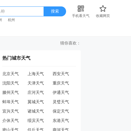
名称
搜索
手机看天气
收藏网页
州
杭州
猜你喜欢：
热门城市天气
北京天气
上海天气
西安天气
沈阳天气
天津天气
重庆天气
滕州天气
庄河天气
伊通天气
蚌埠天气
翼城天气
灵璧天气
宜兴天气
诸城天气
保定天气
介休天气
绥滨天气
东港天气
密山天气
任丘天气
商河天气