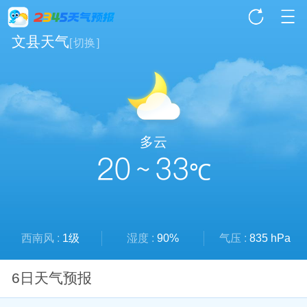
文县天气
[
切换
]
多云
20 ~ 33
℃
西南风 :
1级
湿度 :
90%
气压 :
835 hPa
6日天气预报