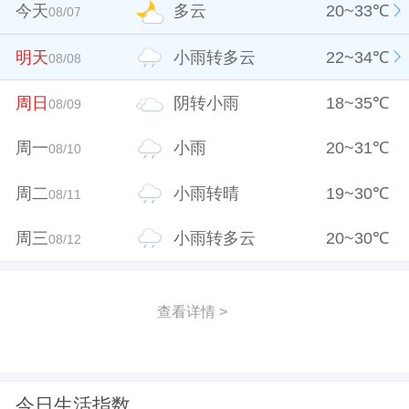
今天
多云
20
~
33
℃
08/07
明天
小雨转多云
22
~
34
℃
08/08
周日
阴转小雨
18
~
35
℃
08/09
周一
小雨
20
~
31
℃
08/10
周二
小雨转晴
19
~
30
℃
08/11
周三
小雨转多云
20
~
30
℃
08/12
查看详情 >
今日生活指数