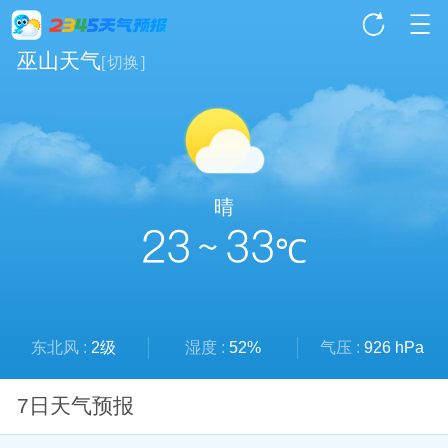
巫山天气
[
切换
]
晴
23 ~ 33
℃
东北风 :
2级
湿度 :
52%
气压 :
926 hPa
7日天气预报