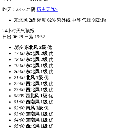
昨天：23~32° 阴
历史天气>
东北风 2级
湿度 62%
紫外线 中等
气压 962hPa
24小时天气预报
日出 06:28
日落 19:52
现在
东北风
2级
优
17:00
东北风
2级
优
18:00
东北风
2级
优
19:00
东北风
1级
优
20:00
东北风
1级
优
21:00
北风
1级
优
22:00
西北风
1级
优
23:00
西北风
1级
优
08/09
西北风
1级
优
01:00
西南风
1级
优
02:00
南风
1级
优
03:00
东南风
1级
优
04:00
东南风
1级
优
05:00
西北风
1级
优