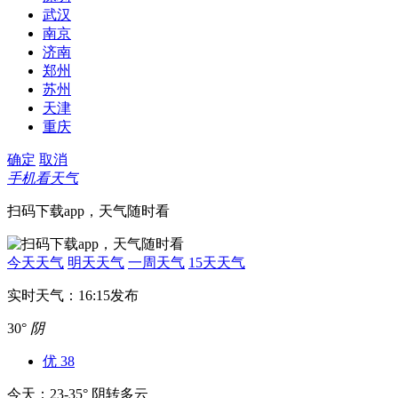
武汉
南京
济南
郑州
苏州
天津
重庆
确定
取消
手机看天气
扫码下载app，天气随时看
今天天气
明天天气
一周天气
15天天气
实时天气：16:15发布
30°
阴
优
38
今天：23-35° 阴转多云