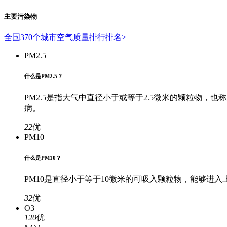
主要污染物
全国370个城市空气质量排行排名>
PM2.5
什么是PM2.5？
PM2.5是指大气中直径小于或等于2.5微米的颗粒物
病。
22
优
PM10
什么是PM10？
PM10是直径小于等于10微米的可吸入颗粒物，能够
32
优
O3
120
优