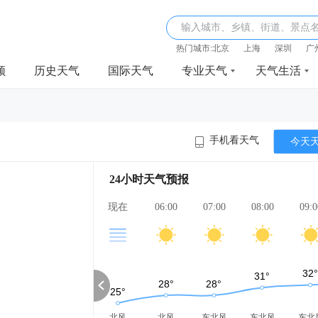
输入城市、乡镇、街道、景点
热门城市:
北京
上海
深圳
广
频
历史天气
国际天气
专业天气
天气生活
手机看天气
今天
24小时天气预报
现在
06:00
07:00
08:00
09:0
北风
北风
东北风
东北风
东北