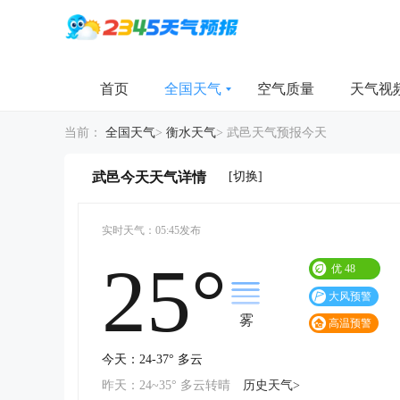
首页
全国天气
空气质量
天气视
当前：
全国天气
>
衡水天气
>
武邑天气预报今天
[切换]
武邑今天天气详情
实时天气：05:45发布
25°
优
48
大风预警
雾
高温预警
今天：24-37° 多云
昨天：24~35° 多云转晴
历史天气>