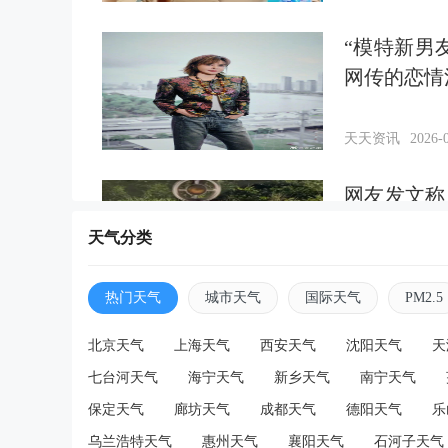
“模特新男
网传的恋情
天天资讯
2026-0
网友发文称
通知，当地
天气分类
天天资讯
2026-0
热门天气
城市天气
国际天气
PM2.5
倔老头二十
北京天气
上海天气
西安天气
沈阳天气
天
七台河天气
海宁天气
新乡天气
南宁天气
保定天气
廊坊天气
成都天气
德阳天气
乐
天天资讯
2026-0
乌兰浩特天气
惠州天气
襄阳天气
石河子天气