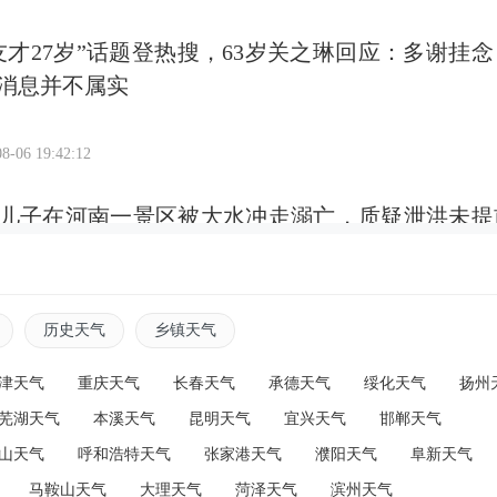
友才27岁”话题登热搜，63岁关之琳回应：多谢挂念
消息并不属实
8-06 19:42:12
儿子在河南一景区被大水冲走溺亡，质疑泄洪未提
回应：事发河道不在景区内，并非泄洪系突发山洪
8-06 19:38:47
历史天气
乡镇天气
七载三“疯”事
津天气
重庆天气
长春天气
承德天气
绥化天气
扬州
芜湖天气
本溪天气
昆明天气
宜兴天气
邯郸天气
山天气
呼和浩特天气
张家港天气
濮阳天气
阜新天气
8-06 19:32:05
马鞍山天气
大理天气
菏泽天气
滨州天气