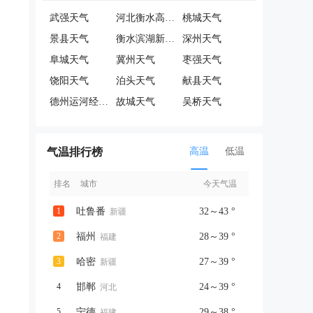
武强天气
河北衡水高新技术产业开发区天气
桃城天气
！
景县天气
衡水滨湖新区天气
深州天气
阜城天气
冀州天气
枣强天气
饶阳天气
泊头天气
献县天气
德州运河经济开发区天气
故城天气
吴桥天气
气温排行榜
高温
低温
排名
城市
今天气温
1
吐鲁番
32～43 °
新疆
2
福州
28～39 °
福建
3
哈密
27～39 °
新疆
4
邯郸
24～39 °
河北
5
宁德
29～38 °
福建