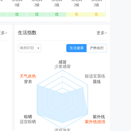
1级
2级
2级
2级
2级
2级
优
优
优
良
良
良
生活指数
更多>
更多>
08月07日
生活健康
户外出行
少发感冒
天气炎热
较适宜晨练
适宜晾晒
紫外线很强
适宜洗车