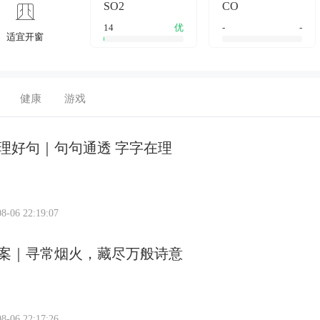
SO2
CO
14
优
-
-
适宜开窗
健康
游戏
理好句｜句句通透 字字在理
8-06 22:19:07
案｜寻常烟火，藏尽万般诗意
8-06 22:17:26