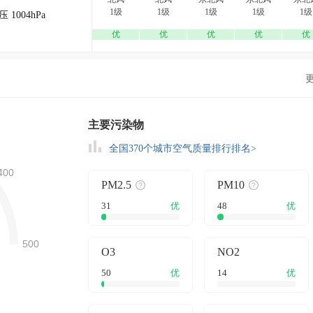
1级
1级
1级
1级
1级
压 1004hPa
优
优
优
优
优
主要污染物
全国370个城市空气质量排行排名>
PM2.5
PM10
31
优
48
优
O3
NO2
50
优
14
优