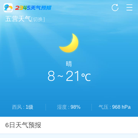
五营天气
[
切换
]
晴
8 ~ 21
℃
西风 :
1级
湿度 :
98%
气压 :
968 hPa
6日天气预报