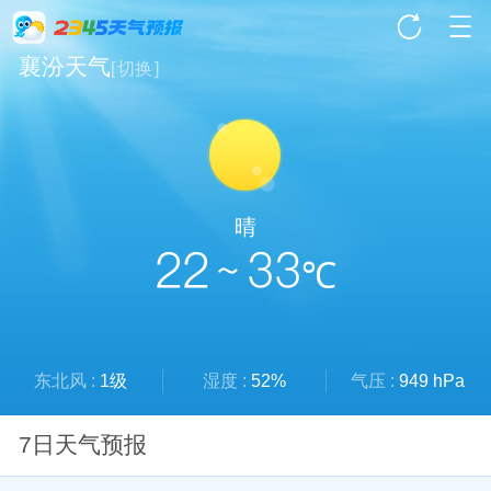
襄汾天气
[
切换
]
晴
22 ~ 33
℃
东北风 :
1级
湿度 :
52%
气压 :
949 hPa
7日天气预报