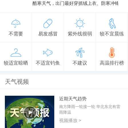
酷寒天气，出门最好穿抓绒上衣、防寒冲锋衣
不需要
易发感冒
紫外线很弱
较不宜晨练
较适宜晾晒
不适宜钓鱼
不建议
高温排行榜
天气视频
近期天气趋势
南方降雨一轮接一轮 华北东北有雷
雨降温
视频播放 >