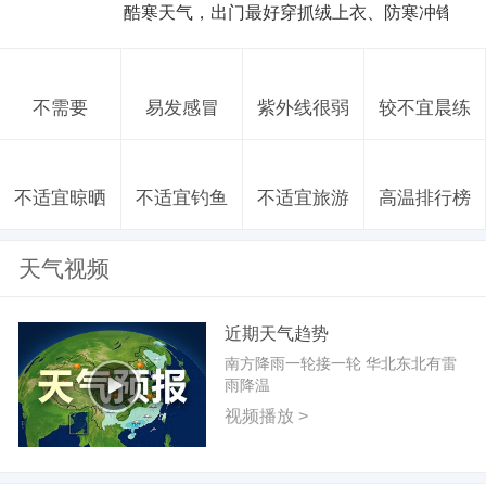
酷寒天气，出门最好穿抓绒上衣、防寒冲锋衣
不需要
易发感冒
紫外线很弱
较不宜晨练
不适宜晾晒
不适宜钓鱼
不适宜旅游
高温排行榜
天气视频
近期天气趋势
南方降雨一轮接一轮 华北东北有雷
雨降温
视频播放 >