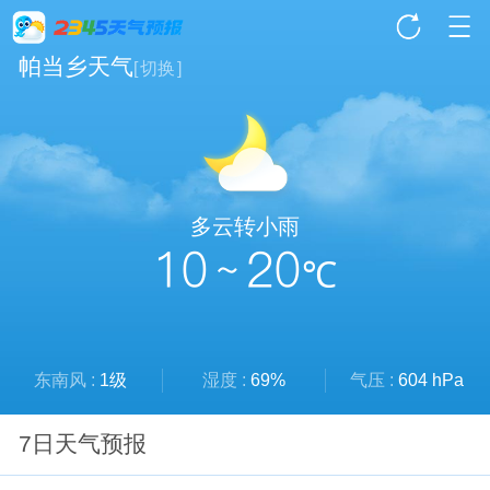
帕当乡天气
[
切换
]
多云转小雨
10 ~ 20
℃
东南风 :
1级
湿度 :
69%
气压 :
604 hPa
7日天气预报