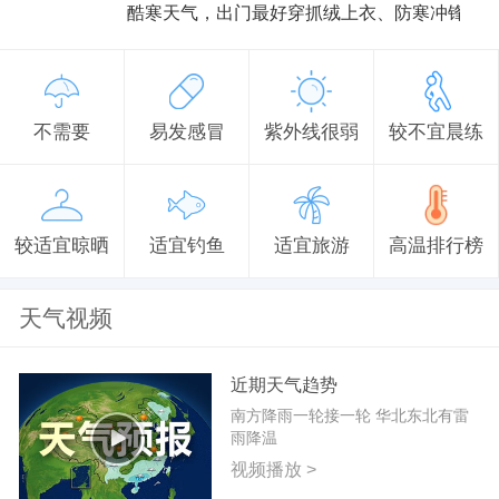
酷寒天气，出门最好穿抓绒上衣、防寒冲锋衣
不需要
易发感冒
紫外线很弱
较不宜晨练
较适宜晾晒
适宜钓鱼
适宜旅游
高温排行榜
天气视频
近期天气趋势
南方降雨一轮接一轮 华北东北有雷
雨降温
视频播放 >