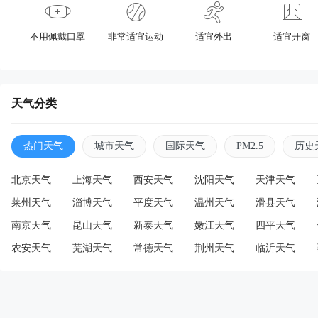
不用佩戴口罩
非常适宜运动
适宜外出
适宜开窗
天气分类
热门天气
城市天气
国际天气
PM2.5
历史
北京天气
上海天气
西安天气
沈阳天气
天津天气
莱州天气
淄博天气
平度天气
温州天气
滑县天气
南京天气
昆山天气
新泰天气
嫩江天气
四平天气
农安天气
芜湖天气
常德天气
荆州天气
临沂天气