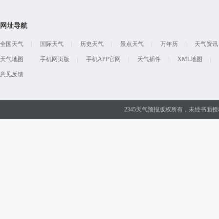
网址导航
全国天气
国际天气
历史天气
景点天气
万年历
天气资讯
天气地图
手机网页版
手机APP官网
天气插件
XML地图
意见反馈
2345天气预报版权所有，未经书面