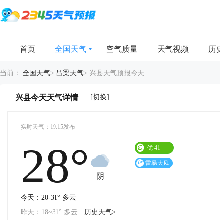
首页
全国天气
空气质量
天气视频
历
当前：
全国天气
>
吕梁天气
>
兴县天气预报今天
[切换]
兴县今天天气详情
实时天气：19:15发布
28°
优
41
雷暴大风
预警
阴
今天：20-31° 多云
昨天：18~31° 多云
历史天气>