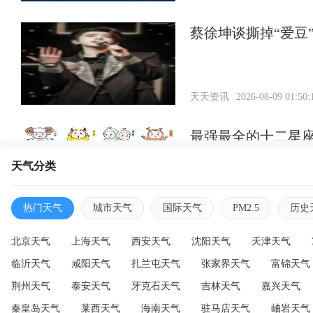
蔡徐坤谈撕掉“爱豆
天天资讯
2026-08-09 01:50:
最强最全的十二星
天气分类
天天资讯
2026-08-08 22:09:
热门天气
城市天气
国际天气
PM2.5
历史
北京天气
上海天气
西安天气
沈阳天气
天津天气
临沂天气
咸阳天气
扎兰屯天气
张家界天气
富锦天气
荆州天气
泰安天气
牙克石天气
吉林天气
嘉兴天气
秦皇岛天气
莱西天气
海南天气
驻马店天气
岫岩天气