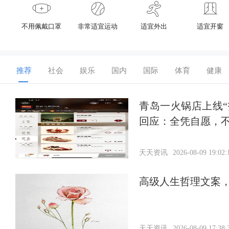
不用佩戴口罩
非常适宜运动
适宜外出
适宜开窗
推荐
社会
娱乐
国内
国际
体育
健康
青岛一火锅店上线“
回应：全凭自愿，
天天资讯
2026-08-09 19:02:
高级人生哲理文案
天天资讯
2026-08-09 17:38: