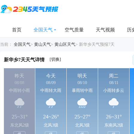
首页
全国天气
空气质量
天气视频
历
当前：
全国天气
>
黄山天气
>
黄山区天气
>
新华乡天气预报7天
[切换]
新华乡7天天气详情
昨天
今天
明天
周二
08/08
08/09
08/10
08/11
中雨转小雨
中雨转大雨
暴雨转中雨
小雨转多云
25~31°
24~26°
25~27°
26~31°
东北风2级
北风3级
北风3级
东南风2级