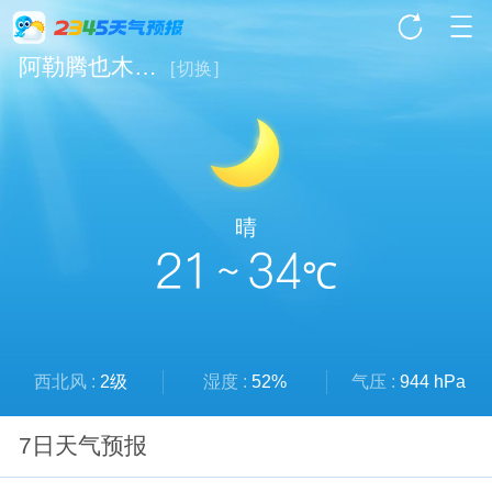
阿勒腾也木勒乡天气
[
切换
]
晴
21 ~ 34
℃
西北风 :
2级
湿度 :
52%
气压 :
944 hPa
7日天气预报