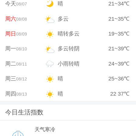
今天
晴
21
~
34
℃
08/07
周六
多云
21
~
35
℃
08/08
周日
晴转多云
19
~
35
℃
08/09
周一
多云转阴
21
~
39
℃
08/10
周二
小雨转晴
24
~
39
℃
08/11
周三
晴
25
~
36
℃
08/12
周四
晴
22
37
℃
08/13
今日生活指数
天气寒冷