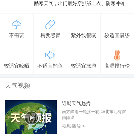
酷寒天气，出门最好穿抓绒上衣、防寒冲锋衣
不需要
易发感冒
紫外线很弱
较适宜晨练
较适宜晾晒
不适宜钓鱼
较适宜旅游
高温排行榜
天气视频
近期天气趋势
南方降雨一轮接一轮 华北东北有雷
雨降温
视频播放 >