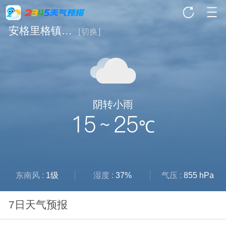
安格里格镇天气
[
切换
]
阴转小雨
15 ~ 25
℃
东南风 :
1级
湿度 :
37%
气压 :
855 hPa
7日天气预报