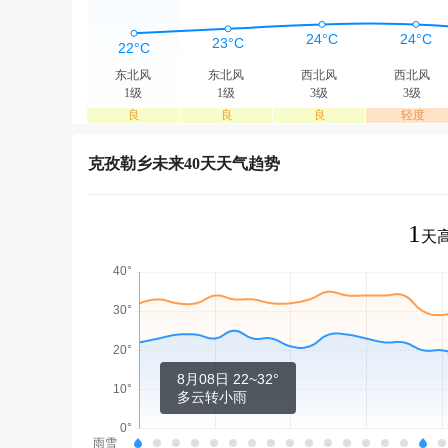
东北风
东北风
西北风
西北风
1级
1级
3级
3级
良
良
良
轻度
克孜勒乡未来40天天气趋势
1
天高
8月08日 22~32°
多云转小雨
雨雪