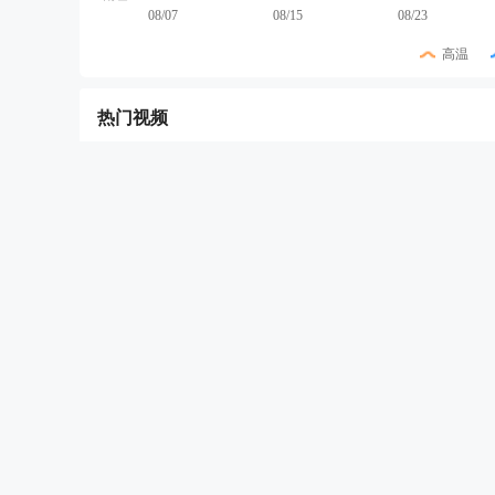
08/07
08/15
08/23
高温
热门视频
暂无天气相关
天气分类
热门天气
城市天气
今天天气
乡镇天
北京天气
上海天气
西安天气
沈阳天气
天
抚顺天气
富锦天气
大理天气
宜宾天气
泰
大庆天气
聊城天气
延吉天气
兰州天气
汕