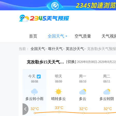
首页
全国天气
空气质量
天气视
当前：
全国天气
>
喀什天气
>
英吉沙天气
>
克孜勒乡天气预报
[切换]
克孜勒乡15天天气详情
2026年8月08日-2026年8月2
今天
明天
周一
周二
08/08
08/09
08/10
08/11
多云转小雨
晴转多云
多云
多云转阴