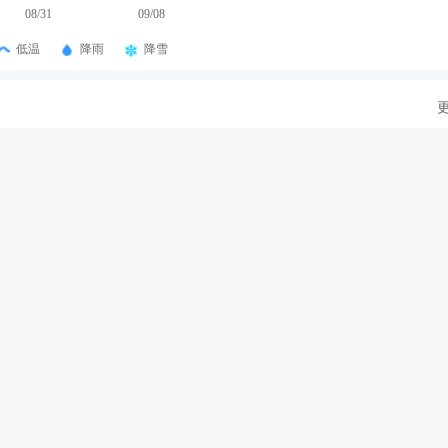
08/31
09/08
低温
降雨
降雪
短视频，请点击返回
短视频首页
气
PM2.5
历史天气
津天气
重庆天气
七台河天气
宝清天气
武汉天气
安天气
深圳天气
运城天气
德阳天气
青岛天气
通辽
头天气
敦化天气
淮北天气
扬州天气
徐州天气
定州