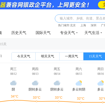
输入城市、乡镇、街道、景点
热门城市:
北京
上海
深圳
广
频
历史天气
国际天气
专业天气
天气生活
15天
2日
今天天气
明天天气
一周天气
15天天气
周三
周四
周五
周六
周日
08/12
08/13
08/14
08/15
08/16
阴
阴转多云
阴转多云
多云转阴
多云