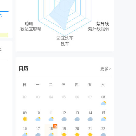
西北风
西北风
北风
北风
北
微风
1级
1级
1级
1
较适宜晾晒
紫外线很弱
良
良
良
良
适宜洗车
气
日历
更多>
日
一
二
三
四
五
六
02
03
04
05
06
07
08
09
10
11
12
13
14
15
16
17
18
19
20
21
22