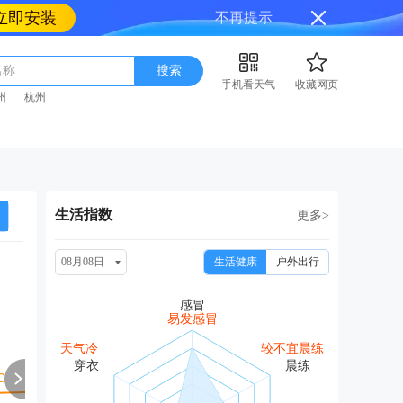
立即安装
不再提示
名称
搜索
手机看天气
收藏网页
州
杭州
生活指数
更多>
08月08日
生活健康
户外出行
周一
周二
周三
周四
周
08/17
08/18
08/19
08/20
08
易发感冒
阴转多云
多云
晴转多云
晴转多云
晴
天气冷
较不宜晨练