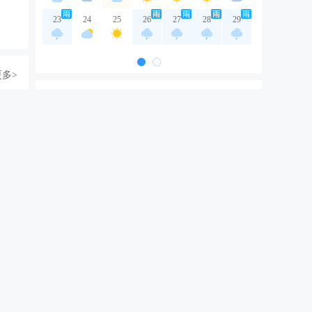
23
24
25
26
27
28
29
更多>
本地各区天气
依格孜也尔乡天气
克孜勒乡天气
苏盖提乡天气
托普鲁克乡天气
城关乡天气
城镇天气
乔勒潘乡天气
龙甫乡天气
色提力乡天气
英也尔乡天气
艾古斯乡天气
热门城市天气
北京天气
上海天气
广州天气
天气
深圳天气
南京天气
杭州天气
天气
武汉天气
天津天气
重庆天气