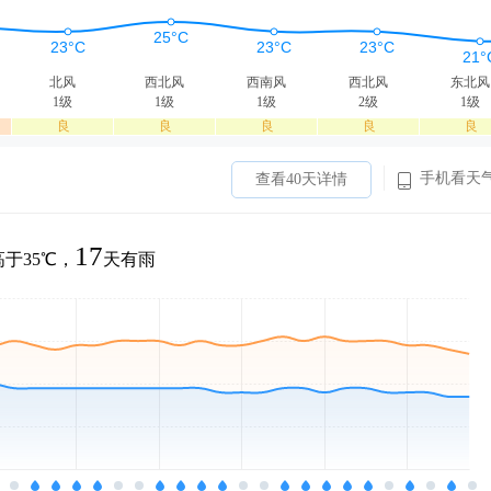
北风
西北风
西南风
西北风
东北风
1级
1级
1级
2级
1级
良
良
良
良
良
手机看天
查看40天详情
17
于35℃，
天有雨