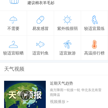
建议棉衣羊毛衫
不需要
易发感冒
紫外线很弱
较适宜晨练
较适宜晾晒
适宜钓鱼
适宜旅游
高温排行榜
天气视频
近期天气趋势
南方降雨一轮接一轮 华北东北有雷
雨降温
视频播放 >