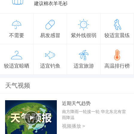
建议棉衣羊毛衫
不需要
易发感冒
紫外线很弱
较适宜晨练
较适宜晾晒
适宜钓鱼
适宜旅游
高温排行榜
天气视频
近期天气趋势
南方降雨一轮接一轮 华北东北有雷
雨降温
视频播放 >