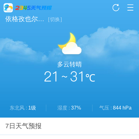
依格孜也尔乡天气
[
切换
]
多云转晴
21 ~ 31
℃
东北风 :
1级
湿度 :
37%
气压 :
844 hPa
7日天气预报