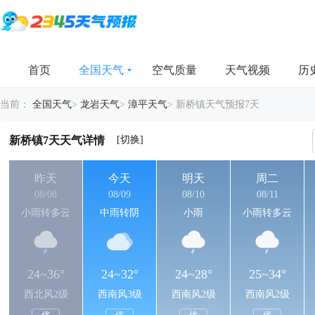
首页
全国天气
空气质量
天气视频
历
当前：
全国天气
>
龙岩天气
>
漳平天气
>
新桥镇天气预报7天
[切换]
新桥镇7天天气详情
昨天
今天
明天
周二
08/08
08/09
08/10
08/11
小雨转多云
中雨转阴
小雨
小雨转多云
24~36°
24~32°
24~28°
25~34°
西北风2级
西南风3级
西南风2级
西南风2级